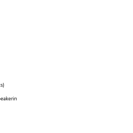
s)
peakerin