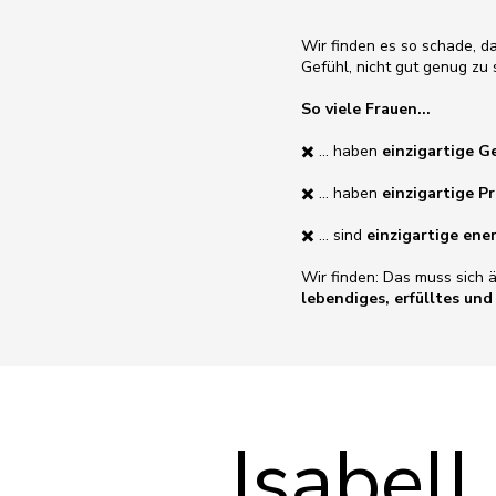
Wir finden es so schade, d
Gefühl, nicht gut genug zu 
So viele Frauen...
✖️ ... haben
einzigartige G
✖️ ... haben
einzigartige P
✖️ ... sind
einzigartige en
Wir finden: Das muss sich 
lebendiges, erfülltes un
Isabell