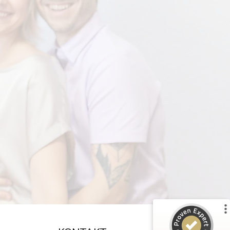
Kundenbewertungen und Erfahrungen zu
Business Liebe
%
100
SEHR GUT
Empfehlungen auf
ProvenExpert.com
5,00
/
4,99
52
67
2
Bewertungen von
Bewertungen auf
anderen Quellen
ProvenExpert.com